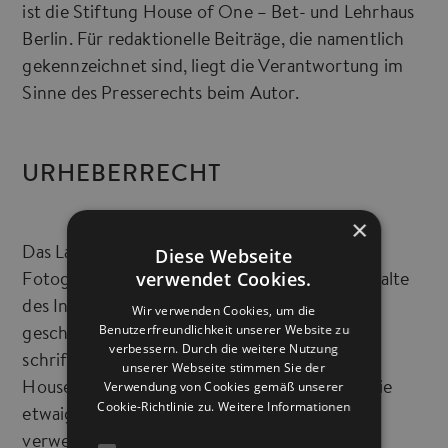
ist die Stiftung House of One – Bet- und Lehrhaus
Berlin. Für redaktionelle Beiträge, die namentlich
gekennzeichnet sind, liegt die Verantwortung im
Sinne des Presserechts beim Autor.
URHEBERRECHT
×
Diese Webseite
Das Layout der Homepage, die verwendeten
verwendet Cookies.
Fotografien, Grafiken sowie alle sonstigen Inhalte
des Internetauftritts sind urheberrechtlich
Wir verwenden Cookies, um die
Benutzerfreundlichkeit unserer Website zu
geschützt. Sie dürfen nur nach vorheriger
verbessern. Durch die weitere Nutzung
schriftlicher Genehmigung durch die Stiftung
unserer Webseite stimmen Sie der
Verwendung von Cookies gemäß unserer
House of One – Bet- und Lehrhaus Berlin sowie
Cookie-Richtlinie zu.
Weitere Informationen
etwaiger weiterer Urheberrechtsinhaber
verwendet werden.