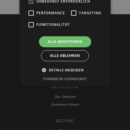
UNBEDINGT ERFORDERLICH
PERFORMANCE
TARGETING
FUNKTIONALITÄT
VISION
Das Konzept
ALLE AKZEPTIEREN
Die Initiatoren
ALLE ABLEHNEN
Die Theologie
Die Botschaften
DETAILS ANZEIGEN
Die Chronik
POWERED BY COOKIESCRIPT
ARCHITEKTUR
Das Gebäude
Gemeinsam bauen
BILDUNG