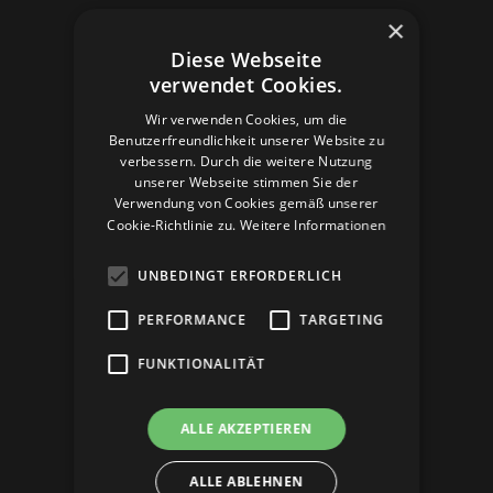
BILDUNG
×
Diese Webseite
Unser Bildungsteam
verwendet Cookies.
House of One macht Schule
Brücken bauen
Wir verwenden Cookies, um die
Benutzerfreundlichkeit unserer Website zu
Podcast
verbessern. Durch die weitere Nutzung
Führungen & Workshops
unserer Webseite stimmen Sie der
Verwendung von Cookies gemäß unserer
House of One-Box
Cookie-Richtlinie zu.
Weitere Informationen
SPENDEN
UNBEDINGT ERFORDERLICH
Spenden Sie!
PERFORMANCE
TARGETING
Sponsoring
Testamentsspende
FUNKTIONALITÄT
Ihre Botschaft
Förderer und Unterstützer
ALLE AKZEPTIEREN
ALLE ABLEHNEN
NETZWERK