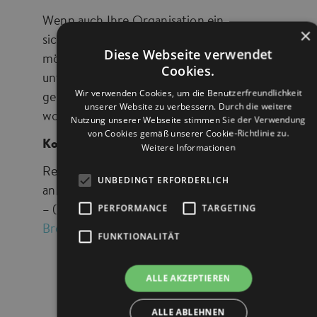
Wenn auch Ihre Organisation ein
×
sichtbares Zeichen für Frieden setzen
Diese Webseite verwendet
möchte – oder wenn Sie eine Schule
Cookies.
unterstützen wollen – sprechen Sie uns
Wir verwenden Cookies, um die Benutzerfreundlichkeit
gern an. Gemeinsam gestalten wir den
unserer Website zu verbessern. Durch die weitere
wohl größten Friedensaufruf der Stadt.
Nutzung unserer Webseite stimmen Sie der Verwendung
von Cookies gemäß unserer Cookie-Richtlinie zu.
Kontakt
Weitere Informationen
Renate Franke und Nina Reicke per Mail
UNBEDINGT ERFORDERLICH
an
info@house-of-one.org
PERFORMANCE
TARGETING
– (weitere Kontaktmöglichkeiten
in der
Broschüre
)
FUNKTIONALITÄT
ALLE AKZEPTIEREN
MEHR NACHRICHTEN
ALLE ABLEHNEN