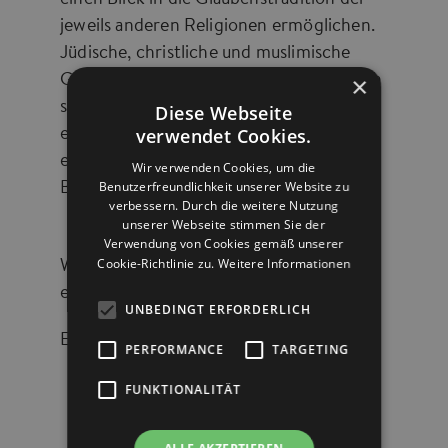
einen Blick in die Glaubenstradition der
jeweils anderen Religionen ermöglichen.
Jüdische, christliche und muslimische
×
Gläubige - und auch andere - können sich
so besser kennenlernen. Gleichzeitig
Diese Webseite
verwendet Cookies.
erfahren die Teilnehmenden oft die
eigene Religion in neuer Weise durch den
Wir verwenden Cookies, um die
Benutzerfreundlichkeit unserer Website zu
Blick der anderen.
verbessern. Durch die weitere Nutzung
unserer Webseite stimmen Sie der
Verwendung von Cookies gemäß unserer
Cookie-Richtlinie zu.
Weitere Informationen
Wir freuen uns auf Ihr Erscheinen und
eine angeregte Unterhaltung.
UNBEDINGT ERFORDERLICH
Email
:
info@house-of-one.org
PERFORMANCE
TARGETING
FUNKTIONALITÄT
WEITERE